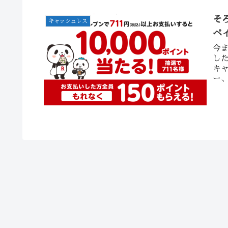
そ
キャッシュレス
ペ
今
し
キ
ー
り、