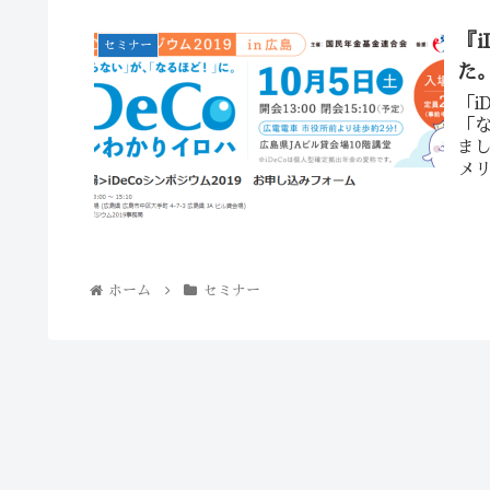
『i
セミナー
た
「i
「な
ま
メリ
ホーム
セミナー